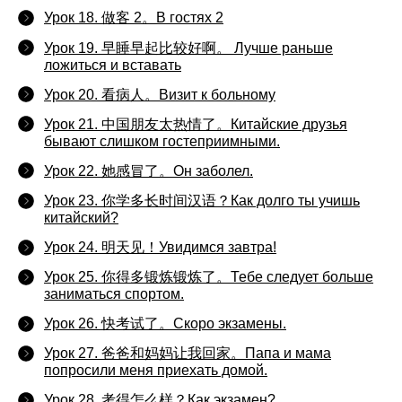
Урок 18. 做客 2。В гостях 2
Урок 19. 早睡早起比较好啊。 Лучше раньше
ложиться и вставать
Урок 20. 看病人。Визит к больному
Урок 21. 中国朋友太热情了。Китайские друзья
бывают слишком гостеприимными.
Урок 22. 她感冒了。Он заболел.
Урок 23. 你学多长时间汉语？Как долго ты учишь
китайский?
Урок 24. 明天见！Увидимся завтра!
Урок 25. 你得多锻炼锻炼了。Тебе следует больше
заниматься спортом.
Урок 26. 快考试了。Скоро экзамены.
Урок 27. 爸爸和妈妈让我回家。Папа и мама
попросили меня приехать домой.
Урок 28. 考得怎么样？Как экзамен?