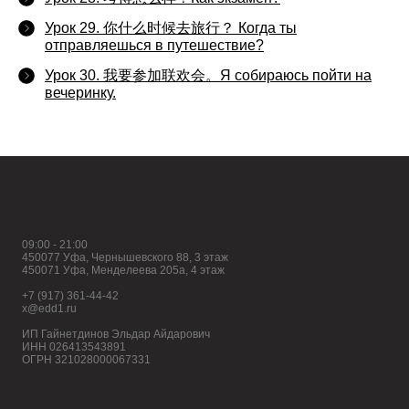
Урок 29. 你什么时候去旅行？ Когда ты
отправляешься в путешествие?
Урок 30. 我要参加联欢会。Я собираюсь пойти на
вечеринку.
09:00 - 21:00
450077 Уфа, Чернышевского 88, 3 этаж
450071 Уфа, Менделеева 205а, 4 этаж
+7 (917) 361-44-42
x@edd1.ru
ИП Гайнетдинов Эльдар Айдарович
ИНН 026413543891
ОГРН 321028000067331