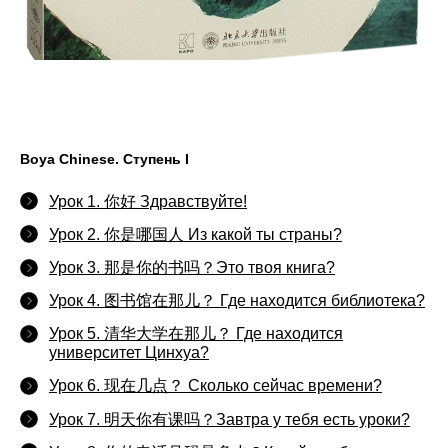
Boya Chinese. Ступень I
Урок 1. 你好 Здравствуйте!
Урок 2. 你是哪国人 Из какой ты страны?
Урок 3. 那是你的书吗？Это твоя книга?
Урок 4. 图书馆在那儿？ Где находится библиотека?
Урок 5. 清华大学在那儿？ Где находится
университет Цинхуа?
Урок 6. 现在几点？ Сколько сейчас времени?
Урок 7. 明天你有课吗？Завтра у тебя есть уроки?