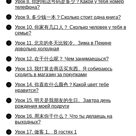
Урок 8. 你的电话号码是多少？Какой у тебя номер
телефона?
Урок 9. 多少钱一本？Сколько стоит одна книга?
Урок 10. 你家有几口人？ Сколько человек у тебя в
семье?
Урок 11. 北京的冬天比较冷。Зима в Пекине
довольно холодная
Урок 12. 在干什么呢？ Чем занимаешься?
Урок 13. 我打算去商店买东西。Я собираюсь
сходить в магазин за покупками
Урок 14. 你喜欢什么颜色？Какой цвет тебе
нравится?
Урок 15. 明天是我朋友的生日。Завтра день
рождения моей подруги
Урок 16. 周末你干什么？ Что ты делаешь на
выходных?
Урок 17. 做客 1。 В гостях 1