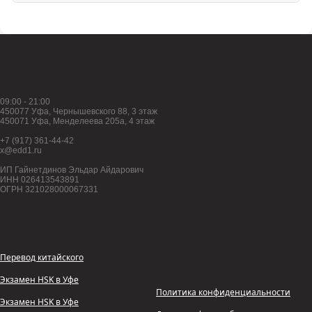
09:00 - 21:00
450077 Уфа, Чернышевского 88, 3 этаж
450071 Уфа, Менделеева 205а, 4 этаж
+7 (917) 361-44-42
x@edd1.ru
ИП Гайнетдинов Эльдар Айдарович
ИНН 026413543891
ОГРН 321028000067331
Перевод китайского
Экзамен HSK в Уфе
Политика конфиденциальности
Экзамен HSK в Уфе