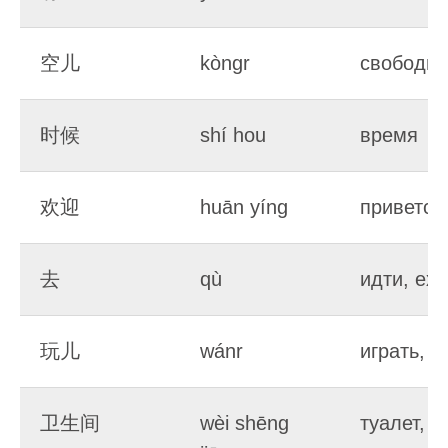
空儿
kòngr
свободно
时候
shí hou
время
欢迎
huān yíng
приветст
去
qù
идти, еха
玩儿
wánr
играть, 
卫生间
wèi shēng
туалет, 