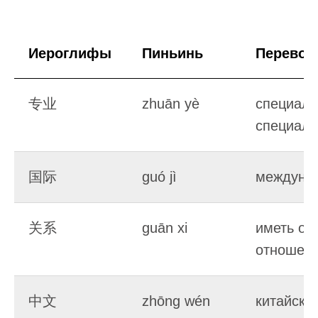
Иероглифы
Пиньинь
Перевод
专业
zhuān yè
специали
специаль
国际
guó jì
междуна
关系
guān xi
иметь от
отношени
中文
zhōng wén
китайски