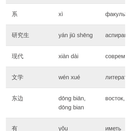
系
xì
факульте
研究生
yán jiū shēng
аспирант
现代
xiàn dài
современ
文学
wén xué
литерату
东边
dōng biān,
восток, н
dōng bian
有
yǒu
иметь