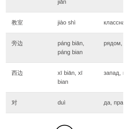
jiān
教室
jiào shì
классная
旁边
páng biān,
рядом, с
páng bian
西边
xī biān, xī
запад, н
bian
对
duì
да, прав