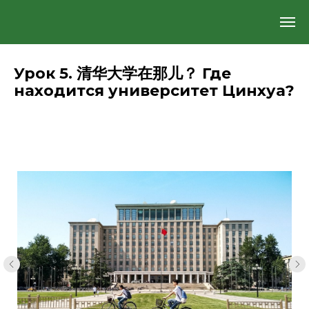
Урок 5. 清华大学在那儿？ Где
находится университет Цинхуа?