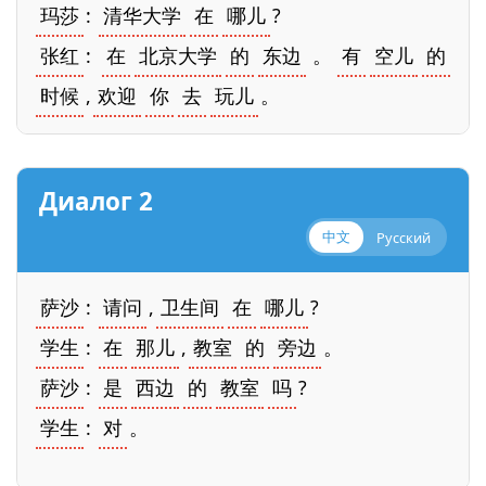
玛莎
:
清华大学
在
哪儿
?
张红
:
在
北京大学
的
东边
。
有
空儿
的
时候
,
欢迎
你
去
玩儿
。
Диалог 2
中文
Русский
萨沙
:
请问
,
卫生间
在
哪儿
?
学生
:
在
那儿
,
教室
的
旁边
。
萨沙
:
是
西边
的
教室
吗
?
学生
:
对
。