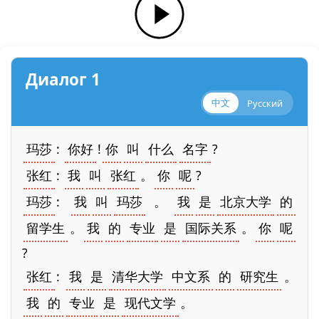
Диалог 1
中文
Русский
玛莎
:
你好
!
你
叫
什么
名字
?
张红
:
我
叫
张红
。
你
呢
?
玛莎
:
我
叫
玛莎
。
我
是
北京大学
的
留学生
。
我
的
专业
是
国际关系
。
你
呢
?
张红
:
我
是
清华大学
中文系
的
研究生
。
我
的
专业
是
现代文学
。