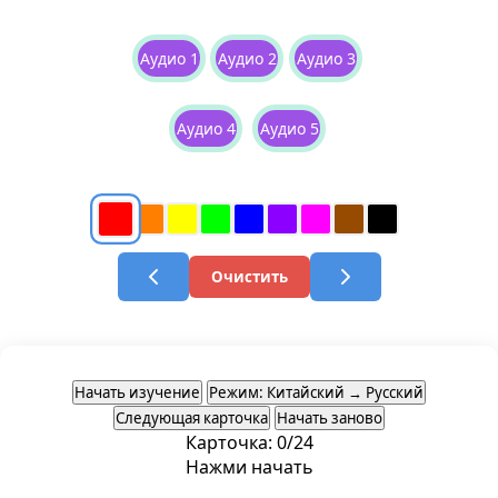
Аудио 1
Аудио 2
Аудио 3
Аудио 4
Аудио 5
爸爸
Очистить
Начать изучение
Режим: Китайский → Русский
Следующая карточка
Начать заново
Карточка: 0/24
Нажми начать