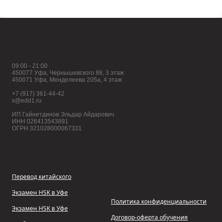
09:00 - 21:00
450077 Уфа, Чернышевского 88, 3 этаж
450071 Уфа, Менделеева 205а, 4 этаж
+7 (917) 361-44-42
x@edd1.ru
ИП Гайнетдинов Эльдар Айдарович
ИНН 026413543891
ОГРН 321028000067331
Перевод китайского
Экзамен HSK в Уфе
Политика конфиденциальности
Экзамен HSK в Уфе
Договор-оферта обучения