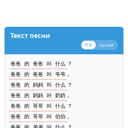
Текст песни
中文
Русский
爸爸
的
爸爸
叫
什么
？
爸爸
的
爸爸
叫
爷爷
。
爸爸
的
妈妈
叫
什么
？
爸爸
的
妈妈
叫
奶奶
。
爸爸
的
哥哥
叫
什么
？
爸爸
的
哥哥
叫
伯伯
。
爸爸
的
弟弟
叫
什么
？