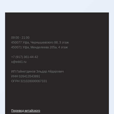
09:00 - 21:00
450077 Уфа, Чернышевского 88, 3 этаж
450071 Уфа, Менделеева 205а, 4 этаж
+7 (917) 361-44-42
x@edd1.ru
ИП Гайнетдинов Эльдар Айдарович
ИНН 026413543891
ОГРН 321028000067331
Перевод китайского