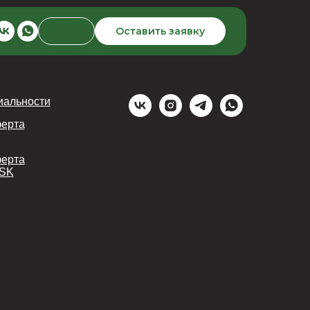
Оставить заявку
иальности
ферта
ферта
HSK