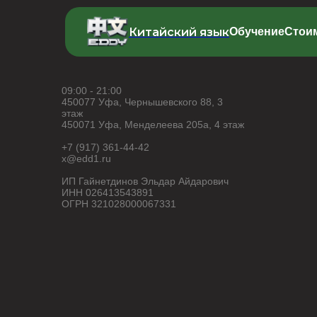
Китайский язык
Обучение
Стои
09:00 - 21:00
450077 Уфа, Чернышевского 88, 3
этаж
450071 Уфа, Менделеева 205а, 4 этаж
+7 (917) 361-44-42
x@edd1.ru
ИП Гайнетдинов Эльдар Айдарович
ИНН 026413543891
ОГРН 321028000067331