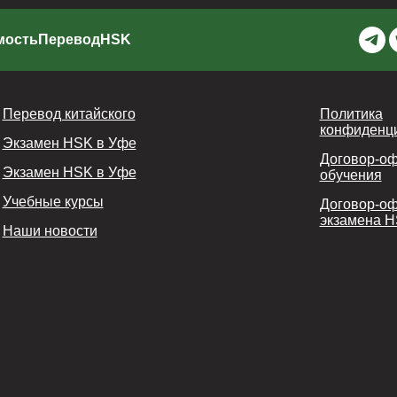
мость
Перевод
HSK
Перевод китайского
Политика
конфиденц
Экзамен HSK в Уфе
Договор-о
Экзамен HSK в Уфе
обучения
Учебные курсы
Договор-о
экзамена 
Наши новости