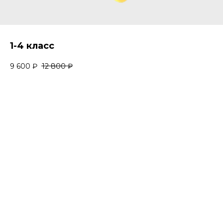
1-4 класс
9 600
₽
12 800
₽