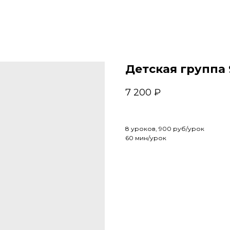
Детская группа 9
7 200
₽
8 уроков, 900 руб/урок
60 мин/урок